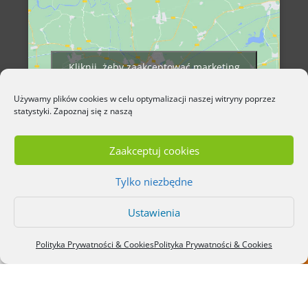
Kliknij, żeby zaakceptować marketing
pliki cookies i włączyć tę treść
Używamy plików cookies w celu optymalizacji naszej witryny poprzez
statystyki. Zapoznaj się z naszą
Zaakceptuj cookies
Tylko niezbędne
Ustawienia



Cennik usług
Polityka Prywatności & Cookies
Polityka Prywatności & Cookies
dermestetica
Jak do nas dojechać
Rezerwacja ONLINE
COPYRIGHT © 2020
Dermestetica-tarnow.pl
Projekt i
realizacja: