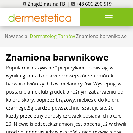
Znajdź nas na FB
|
+48 606 290 519
Nawigacja:
Dermatolog Tarnów
Znamiona barwnikowe
Znamiona barwnikowe
Popularnie nazywane ” pieprzykami ”powstają w
wyniku gromadzenia w zdrowej skórze komórek
barwnikotwórczych tzw. melanocytów .Występują w
postaci plamek lub grudek o różnym zabarwieniu-od
koloru skóry, poprzez brązowy, niebieski do koloru
czarnego.Są bardzo powszechne, szacuje się, że
każdy przeciętny dorosły człowiek posiada ich około
20. Niewielki odsetek znamion jest obecna już w chwili
urodzin, podczas gdy większość z nich rozwija się w