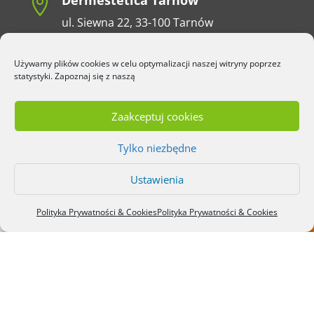
Dermestetica Tarnów

ul. Siewna 22, 33-100 Tarnów
Kontakt

+48 606 290 519
Używamy plików cookies w celu optymalizacji naszej witryny poprzez
statystyki. Zapoznaj się z naszą
a.bulat@dermestetica-tarnow.pl
Polityka prywatności i cookies
Zaakceptuj cookies
Sprawdź jak do nas dojechać
Tylko niezbędne
M
apa dojazdu
Ustawienia



Cennik usług
Polityka Prywatności & Cookies
Polityka Prywatności & Cookies
dermestetica
Jak do nas dojechać
Rezerwacja ONLINE
Kliknij, żeby zaakceptować marketing
pliki cookies i włączyć tę treść